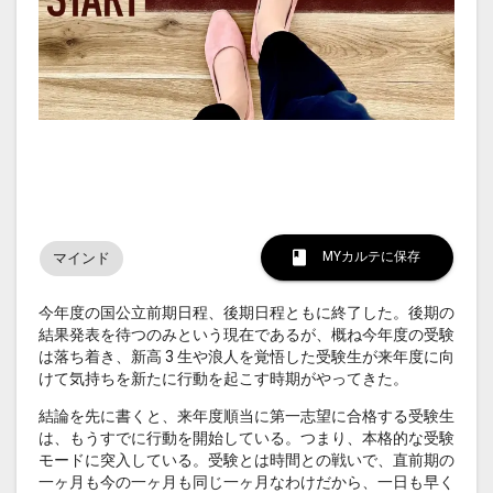
MYカルテに保存
マインド
今年度の国公立前期日程、後期日程ともに終了した。後期の
結果発表を待つのみという現在であるが、概ね今年度の受験
は落ち着き、新高 3 生や浪人を覚悟した受験生が来年度に向
けて気持ちを新たに行動を起こす時期がやってきた。
結論を先に書くと、来年度順当に第一志望に合格する受験生
は、もうすでに行動を開始している。つまり、本格的な受験
モードに突入している。受験とは時間との戦いで、直前期の
一ヶ月も今の一ヶ月も同じ一ヶ月なわけだから、一日も早く