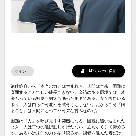
MYカルテに保存
マインド
絶体絶命から『本当の力』は生まれる。人間は本来、困難に
直面することでしか成長できない。余裕のある環境では、本
来もっている知恵も勇気も眠ったままである。安全圏にいる
限り、人は自らの可能性を試そうとしない。だからこそ『困
ること』は人間にとって不可欠な営みなのだ。
困難は『力』を呼び覚ます契機になる。困難に追い込まれた
とき、人は二つの選択肢しか持たない。立ち尽くして諦める
か、あるいは未知の力を振り絞るか。後者を選んだ者だけ